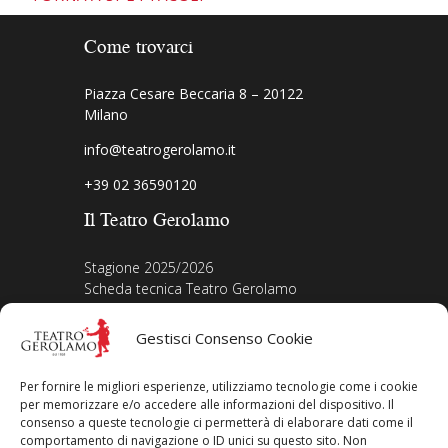
Come trovarci
Piazza Cesare Beccaria 8 – 20122
Milano
info@teatrogerolamo.it
+39 02 36590120
Il Teatro Gerolamo
Stagione 2025/2026
Scheda tecnica Teatro Gerolamo
Biografia Direttore
Acquista i biglietti
Gestisci Consenso Cookie
La nostra storia
Iscriviti alla Newsletter
Per fornire le migliori esperienze, utilizziamo tecnologie come i cookie
Area legale
per memorizzare e/o accedere alle informazioni del dispositivo. Il
consenso a queste tecnologie ci permetterà di elaborare dati come il
comportamento di navigazione o ID unici su questo sito. Non