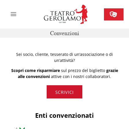
Convenzioni
Cartellone
Biglietteria
Sei socio, cliente, tesserato di un’associazione o di
Il Gerolamo
un’attività?
Organizza il tuo evento
Scopri come risparmiare
sul prezzo del biglietto
grazie
alle convenzioni
attive con i nostri collaboratori.
Contatti
SCRIVICI
Enti convenzionati