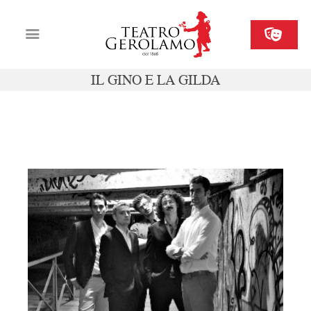
IL GINO E LA GILDA
Cartellone
Biglietteria
sab 18 maggio ore 20.00
Il Gerolamo
Organizza il tuo evento
Contatti