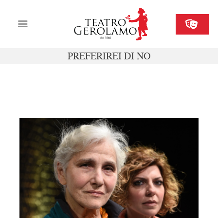
PREFERIREI DI NO
Cartellone
Biglietteria
01- 03 marzo
Il Gerolamo
Organizza il tuo evento
Contatti