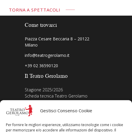
TORNA A SPETTACOLI
Come trovarci
Piazza Cesare Beccaria 8 – 20122
Milano
info@teatrogerolamo.it
+39 02 36590120
Il Teatro Gerolamo
Stagione 2025/2026
Scheda tecnica Teatro Gerolamo
Biografia Direttore
Acquista i biglietti
Gestisci Consenso Cookie
La nostra storia
Iscriviti alla Newsletter
Per fornire le migliori esperienze, utilizziamo tecnologie come i cookie
Area legale
per memorizzare e/o accedere alle informazioni del dispositivo. Il