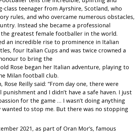
 Footballer tells the incredible, uplifting and
g-class teenager from Ayrshire, Scotland, who
atory rules, and who overcame numerous obstacles,
ountry. Instead she became a professional
 the greatest female footballer in the world.
d an incredible rise to prominence in Italian
tles, four Italian Cups and was twice crowned a
 honour to bring the
old Rose began her Italian adventure, playing to
e Milan football club.
, Rose Reilly said: “From day one, there were
 punishment and I didn’t have a safe haven. I just
passion for the game … I wasn’t doing anything
y wanted to stop me. But there was no stopping
tember 2021, as part of Oran Mor’s, famous