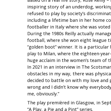
Based on a real life story, Rose Reilly –
inspiring story of an underdog, workin
refused to play by society’s discrimin
including a lifetime ban in her home c
footballer in Italy where she was voted
During the 1980s Reilly actually manage
football, where she won eight league ti
“golden boot” winner. It is a particular
play to Milan, where the eighteen-year-
huge acclaim in the women’s team of th
In 2021 in an interview in The Scotsman
obstacles in my way, there was physical
decided to battle on with my love and 
wrong and I didn’t know why everybod
me, obviously.”
The play premièred in Glasgow, in Sep
“A Play, a Pie and a Pint” series.