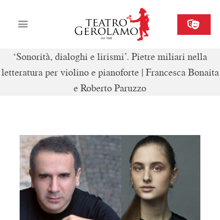
‘Sonorità, dialoghi e lirismi’. Pietre miliari nella
letteratura per violino e pianoforte | Francesca Bonaita
Cartellone
e Roberto Paruzzo
Biglietteria
Il Gerolamo
Organizza il tuo evento
Contatti