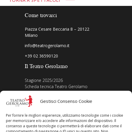
TORNA A SPETTACOLI
Come trovarci
Piazza Cesare Beccaria 8 – 20122
Milano
info@teatrogerolamo.it
+39 02 36590120
Il Teatro Gerolamo
Stagione 2025/2026
Scheda tecnica Teatro Gerolamo
Biografia Direttore
Acquista i biglietti
Gestisci Consenso Cookie
La nostra storia
Iscriviti alla Newsletter
Per fornire le migliori esperienze, utilizziamo tecnologie come i cookie
Area legale
per memorizzare e/o accedere alle informazioni del dispositivo. Il
consenso a queste tecnologie ci permetterà di elaborare dati come il
comportamento di navigazione o ID unici su questo sito. Non