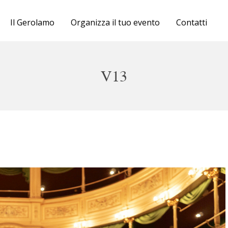
Cartellone
Il Gerolamo
Organizza il tuo evento
Contatti
Biglietteria
Il Gerolamo
V13
Organizza il tuo evento
Contatti
 e sab 16 novembre ore 20 e dom 17 novembre