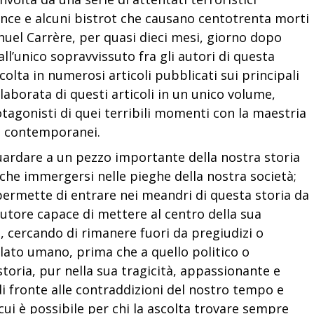
rance e alcuni bistrot che causano centotrenta morti
nuel Carrère, per quasi dieci mesi, giorno dopo
all’unico sopravvissuto fra gli autori di questa
olta in numerosi articoli pubblicati sui principali
elaborata di questi articoli in un unico volume,
otagonisti di quei terribili momenti con la maestria
ri contemporanei.
guardare
a
un pezzo importante della nostra storia
he immergersi nelle pieghe della nostra società;
permette di entrare nei meandri di questa storia da
autore capace di mettere al centro della sua
, cercando di rimanere fuori da pregiudizi o
 lato umano, prima che a quello politico o
storia, pur nella sua tragicità, appassionante e
di fronte alle contraddizioni del nostro tempo e
cui è possibile per chi la ascolta trovare sempre