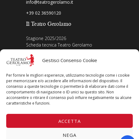
info@teatrogerolamo.it
+39 02 36590120
Il Teatro Gerolamo
Stagione 2025/2026
Scheda tecnica Teatro Gerolamo
Biografia Direttore
Acquista i biglietti
Gestisci Consenso Cookie
La nostra storia
Iscriviti alla Newsletter
Per fornire le migliori esperienze, utilizziamo tecnologie come i cookie
Area legale
per memorizzare e/o accedere alle informazioni del dispositivo. Il
consenso a queste tecnologie ci permetterà di elaborare dati come il
comportamento di navigazione o ID unici su questo sito. Non
Contatti
acconsentire o ritirare il consenso può influire negativamente su alcune
Privacy Policy
caratteristiche e funzioni.
Cookie Policy
Seguici su
ACCETTA
NEGA