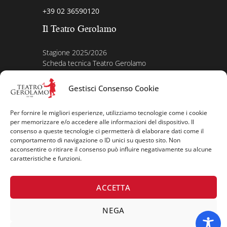
+39 02 36590120
Il Teatro Gerolamo
Stagione 2025/2026
Scheda tecnica Teatro Gerolamo
Biografia Direttore
Acquista i biglietti
Gestisci Consenso Cookie
La nostra storia
Iscriviti alla Newsletter
Per fornire le migliori esperienze, utilizziamo tecnologie come i cookie
Area legale
per memorizzare e/o accedere alle informazioni del dispositivo. Il
consenso a queste tecnologie ci permetterà di elaborare dati come il
comportamento di navigazione o ID unici su questo sito. Non
Contatti
acconsentire o ritirare il consenso può influire negativamente su alcune
Privacy Policy
caratteristiche e funzioni.
Cookie Policy
Seguici su
ACCETTA
NEGA