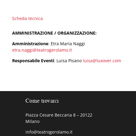
Scheda tecnica
AMMINISTRAZIONE / ORGANIZZAZIONE:
Amministrazione
: Etra Maria Naggi
etra.naggi@teatrogerolamo.it
Responsabile Eventi
: Luisa Pisano
luisa@luxover.com
Come trovarci
Piazza Cesare Beccaria 8 – 20122
Milano
info@teatrogerolamo.it