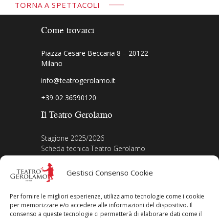
TORNA A SPETTACOLI
Come trovarci
Piazza Cesare Beccaria 8 – 20122
Milano
info@teatrogerolamo.it
+39 02 36590120
Il Teatro Gerolamo
Stagione 2025/2026
Scheda tecnica Teatro Gerolamo
Biografia Direttore
Acquista i biglietti
Gestisci Consenso Cookie
La nostra storia
Iscriviti alla Newsletter
Per fornire le migliori esperienze, utilizziamo tecnologie come i cookie
Area legale
per memorizzare e/o accedere alle informazioni del dispositivo. Il
consenso a queste tecnologie ci permetterà di elaborare dati come il