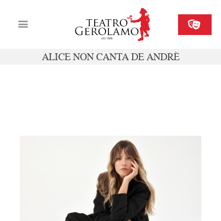
ALICE NON CANTA DE ANDRÈ
Cartellone
Biglietteria
sab 07 febbraio ore 20, dom 08 febbraio
Il Gerolamo
ore 16
Organizza il tuo evento
Contatti