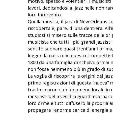
motivo, spesso e volentieri, i musicisti
lavori, dedicandosi al jazz nelle non rar
loro intervento.
Quella musica, il jazz di New Orleans c
riscoperta e, pare, di una dentiera.
All’
studiosi si misero sulle tracce delle or
musicista che tutti i più grandi jazzist
sentito suonare quasi trent’anni prim
leggenda narra che questo trombettista
1800 da una famiglia di schiavi, ormai 
non fosse nemmeno più in grado di suo
La voglia di riscoprire le origini del ja
prime registrazioni di questa “nuova” m
trasformarono un fenomeno locale in un
musicisti della vecchia guardia tornaron
loro orme e tutti diffusero la propria 
propagare l’enorme carica di energia e 