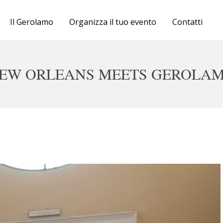
Cartellone
Il Gerolamo
Organizza il tuo evento
Contatti
Biglietteria
Il Gerolamo
EW ORLEANS MEETS GEROLA
Organizza il tuo evento
Contatti
sab 20 giugno ore 20