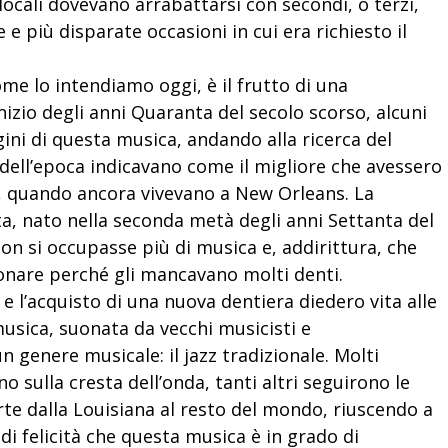
 locali dovevano arrabattarsi con secondi, o terzi,
e e più disparate occasioni in cui era richiesto il
ome lo intendiamo oggi, è il frutto di una
inizio degli anni Quaranta del secolo scorso, alcuni
igini di questa musica, andando alla ricerca del
i dell’epoca indicavano come il migliore che avessero
a, quando ancora vivevano a New Orleans.
La
, nato nella seconda metà degli anni Settanta del
non si occupasse più di musica e, addirittura, che
nare perché gli mancavano molti denti.
zz e l’acquisto di una nuova dentiera diedero vita alle
usica, suonata da vecchi musicisti e
 genere musicale: il jazz tradizionale.
Molti
o sulla cresta dell’onda, tanti altri seguirono le
arte dalla Louisiana al resto del mondo, riuscendo a
di felicità che questa musica è in grado di