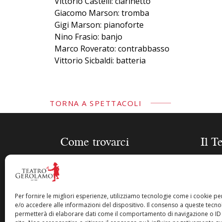
Vittorio Castelli: clarinetto
Giacomo Marson: tromba
Gigi Marson: pianoforte
Nino Frasio: banjo
Marco Roverato: contrabbasso
Vittorio Sicbaldi: batteria
TORNA A SPETTACOLI
Come trovarci
Il T
Piazza Cesare Beccaria 8 –
Stagi
20122 Milano
Sched
Gero
Per fornire le migliori esperienze, utilizziamo tecnologie come i cookie 
info@teatrogerolamo.it
e/o accedere alle informazioni del dispositivo. Il consenso a queste tecnol
Biogra
permetterà di elaborare dati come il comportamento di navigazione o ID 
Acquist