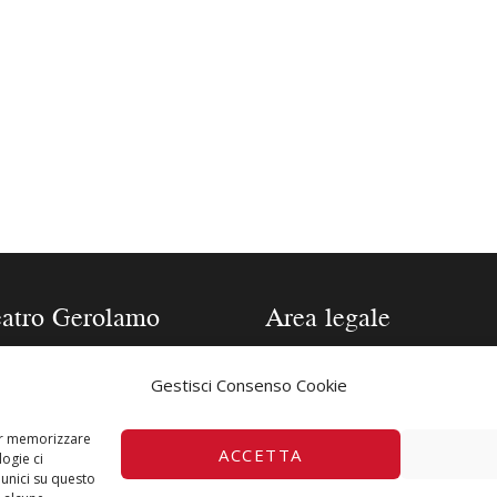
eatro Gerolamo
Area legale
one 2025/2026
Contatti
Gestisci Consenso Cookie
a tecnica Teatro
Privacy Policy
lamo
Cookie Policy
per memorizzare
ACCETTA
ogie ci
fia Direttore
unici su questo
a i biglietti