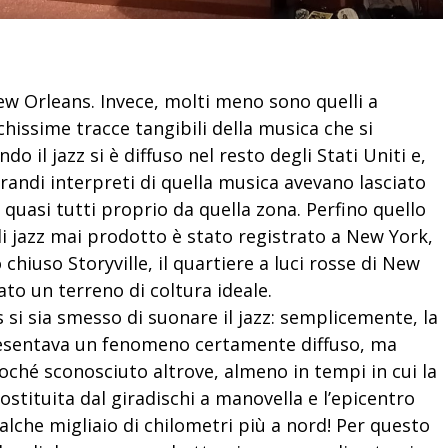
New Orleans.
Invece, molti meno sono quelli a
hissime tracce tangibili della musica che si
do il jazz si è diffuso nel resto degli Stati Uniti e,
 grandi interpreti di quella musica avevano lasciato
quasi tutti proprio da quella zona.
Perfino quello
 di jazz mai prodotto è stato registrato a New York,
chiuso Storyville, il quartiere a luci rosse di New
to un terreno di coltura ideale.
si sia smesso di suonare il jazz: semplicemente, la
resentava un fenomeno certamente diffuso, ma
ché sconosciuto altrove, almeno in tempi in cui la
tituita dal giradischi a manovella e l’epicentro
ualche migliaio di chilometri più a nord!
Per questo