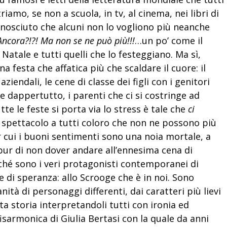
riamo, se non a scuola, in tv, al cinema, nei libri di
onosciuto che alcuni non lo vogliono più neanche
Ancora?!?! Ma non se ne può più!!!
…un po’ come il
atale e tutti quelli che lo festeggiano. Ma sì,
 festa che affatica più che scaldare il cuore: il
 aziendali, le cene di classe dei figli con i genitori
ne dappertutto, i parenti che ci si costringe ad
te le feste si porta via lo stress è tale che
ci
 spettacolo a tutti coloro che non ne possono più
er cui i buoni sentimenti sono una noia mortale, a
 pur di non dover andare all’ennesima cena di
rché sono i veri protagonisti contemporanei di
e di speranza: allo Scrooge che è in noi. Sono
tà di personaggi differenti, dai caratteri più lievi
ta storia interpretandoli tutti con ironia ed
sarmonica di Giulia Bertasi con la quale da anni