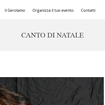
Cartellone
Il Gerolamo
Organizza il tuo evento
Contatti
Biglietteria
Il Gerolamo
CANTO DI NATALE
Organizza il tuo evento
Contatti
ven 20 e sab 21 ore 20, dom 22 dicembre ore 1