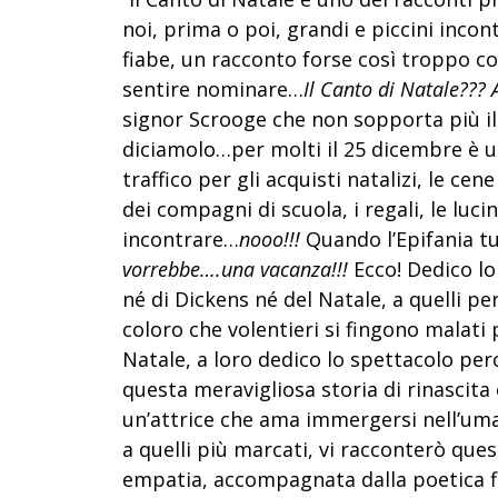
noi, prima o poi, grandi e piccini incont
fiabe, un racconto forse così troppo c
sentire nominare…
Il Canto di Natale??? 
signor Scrooge che non sopporta più il N
diciamolo…per molti il 25 dicembre è una
traffico per gli acquisti natalizi, le cene
dei compagni di scuola, i regali, le luci
incontrare…
nooo!!!
Quando l’Epifania tut
vorrebbe….una vacanza!!!
Ecco! Dedico lo
né di Dickens né del Natale, a quelli p
coloro che volentieri si fingono malati
Natale, a loro dedico lo spettacolo pe
questa meravigliosa storia di rinascita 
un’attrice che ama immergersi nell’umani
a quelli più marcati, vi racconterò ques
empatia, accompagnata dalla poetica fi