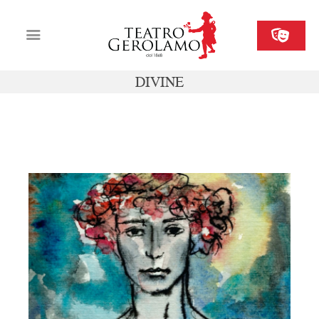
DIVINE
Cartellone
Biglietteria
10-11 novembre
Il Gerolamo
Organizza il tuo evento
Contatti