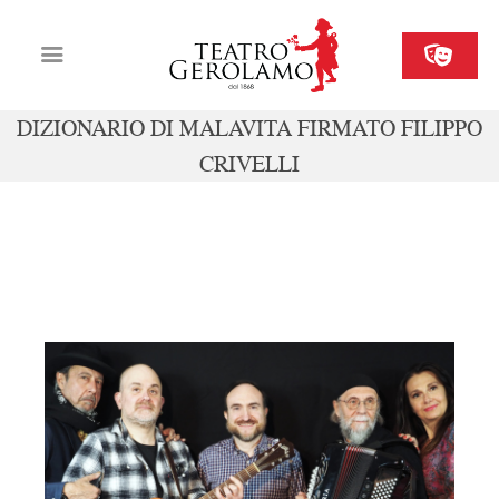
DIZIONARIO DI MALAVITA FIRMATO FILIPPO
CRIVELLI
Cartellone
Biglietteria
Il Gerolamo
sab 10 maggio ore 20, dom 11 maggio
Organizza il tuo evento
ore 16
Contatti