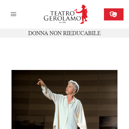
DONNA NON RIEDUCABILE
Cartellone
Biglietteria
gio 23 maggio ore 20.00
Il Gerolamo
Organizza il tuo evento
Contatti