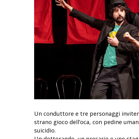
Un conduttore e tre personaggi invitera
strano gioco dell’oca, con pedine umane
suicidio.
Un dottorando, un precario e uno stagi