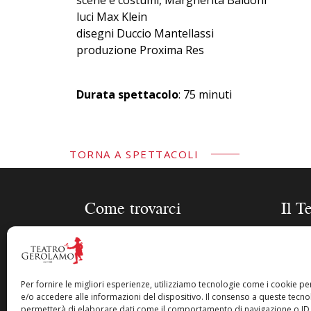
scene e costumi, Margherita Baldoni
luci Max Klein
disegni Duccio Mantellassi
produzione Proxima Res
Durata spettacolo
: 75 minuti
TORNA A SPETTACOLI
Come trovarci
Il T
Piazza Cesare Beccaria 8 –
Stagi
20122 Milano
Sched
Gero
Per fornire le migliori esperienze, utilizziamo tecnologie come i cookie 
info@teatrogerolamo.it
e/o accedere alle informazioni del dispositivo. Il consenso a queste tecnol
Biogra
permetterà di elaborare dati come il comportamento di navigazione o ID 