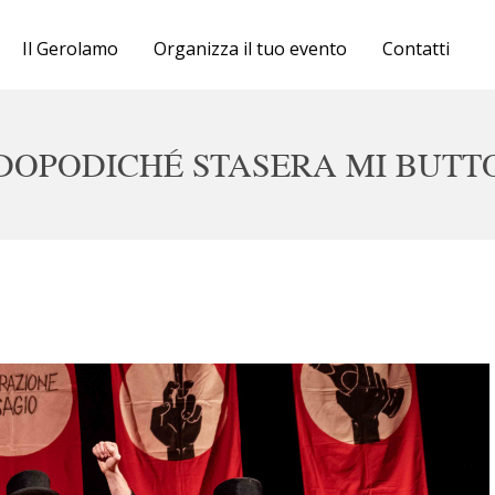
Cartellone
Il Gerolamo
Organizza il tuo evento
Contatti
Biglietteria
Il Gerolamo
DOPODICHÉ STASERA MI BUTT
Organizza il tuo evento
Contatti
16-17 gennaio