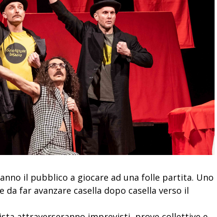
nno il pubblico a giocare ad una folle partita. Uno
 da far avanzare casella dopo casella verso il
sta attraverseranno imprevisti, prove collettive e