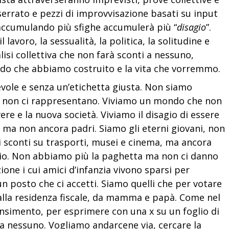
serrato e pezzi di improvvisazione basati su input
accumulando più sfighe accumulerà più “
disagio
”.
l lavoro, la sessualità, la politica, la solitudine e
isi collettiva che non farà sconti a nessuno,
ondo che abbiamo costruito e la vita che vorremmo.
vole e senza un’etichetta giusta. Non siamo
 non ci rappresentano. Viviamo un mondo che non
re e la nuova società. Viviamo il disagio di essere
 ma non ancora padri. Siamo gli eterni giovani, non
 sconti su trasporti, musei e cinema, ma ancora
io.
Non abbiamo più la paghetta ma non ci danno
one i cui amici d’infanzia vivono sparsi per
 un posto che ci accetti.
Siamo quelli che per votare
alla residenza fiscale, da mamma e papà. Come nel
ensimento, per esprimere con una x su un foglio di
a nessuno. Vogliamo andarcene via, cercare la