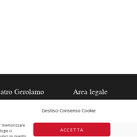
eatro Gerolamo
Area legale
one 2025/2026
Contatti
Gestisci Consenso Cookie
a tecnica Teatro
Privacy Policy
lamo
Cookie Policy
per memorizzare
ACCETTA
ogie ci
fia Direttore
unici su questo