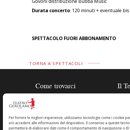
Govoni distribuzione Bubba Music
Durata concerto
: 120 minuti + eventuale bis
SPETTACOLO FUORI ABBONAMENTO
TORNA A SPETTACOLI
Come trovarci
Il T
Piazza Cesare Beccaria 8 –
Stagi
20122 Milano
Sched
Gero
Per fornire le migliori esperienze, utilizziamo tecnologie come i cookie 
info@teatrogerolamo.it
e/o accedere alle informazioni del dispositivo. Il consenso a queste tecnol
Biogra
permetterà di elaborare dati come il comportamento di navigazione o ID 