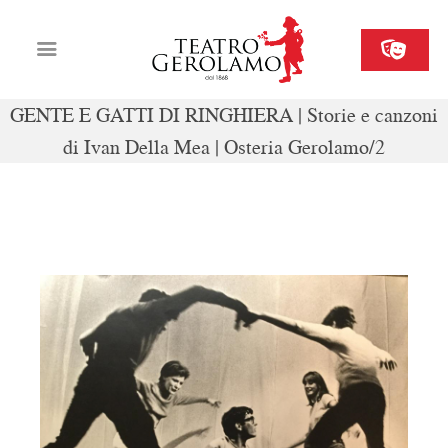
GENTE E GATTI DI RINGHIERA | Storie e canzoni
di Ivan Della Mea | Osteria Gerolamo/2
Cartellone
Biglietteria
Il Gerolamo
ven 01 dicembre
Organizza il tuo evento
Contatti