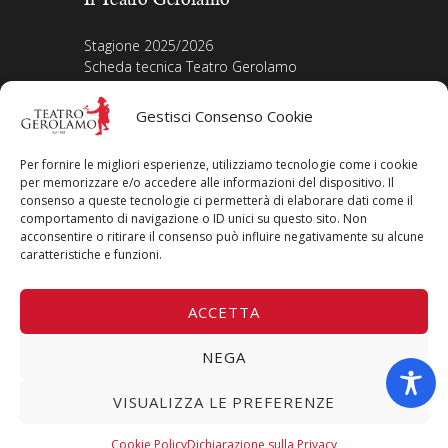
Stagione 2025/2026
Scheda tecnica Teatro Gerolamo
Biografia Direttore
Acquista i biglietti
Gestisci Consenso Cookie
La nostra storia
Iscriviti alla Newsletter
Per fornire le migliori esperienze, utilizziamo tecnologie come i cookie
Area legale
per memorizzare e/o accedere alle informazioni del dispositivo. Il
consenso a queste tecnologie ci permetterà di elaborare dati come il
comportamento di navigazione o ID unici su questo sito. Non
Contatti
acconsentire o ritirare il consenso può influire negativamente su alcune
Privacy Policy
caratteristiche e funzioni.
Cookie Policy
Seguici su
ACCETTA
NEGA
VISUALIZZA LE PREFERENZE
Copyright © 2024 Teatro Gerolamo – Piazza Cesare Beccaria 8,
Cookie Policy
Dichiarazione sulla Privacy