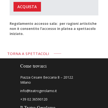
ACQUISTA
Regolamento accesso sala: per ragioni artistiche
non è consentito l’accesso in platea a spettacolo
iniziato.
TORNA A SPETTACOLI
Come trovarci
Piazza Cesare Beccaria 8 – 20122
Milano
info@teatrogerolamo.it
+39 02 36590120
Il Teatro Gerolamo