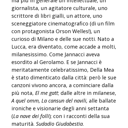
ma più in generale un intellettuale, un
giornalista, un agitatore culturale, uno
scrittore di libri gialli, un attore, uno
sceneggiatore cinematografico (di un film
con protagonista Orson Welles!), un
curioso di Milano e delle sue notti. Nato a
Lucca, era diventato, come accade a molti,
milanesissimo. Come Jannacci aveva
esordito al Gerolamo. E se Jannacci è
meritatamente celebratissimo, Della Mea
è stato dimenticato dalla città: però le sue
canzoni vivono ancora, a cominciare dalla
più nota,
El me gatt
; dalle altre in milanese,
A quel omm, La cansun del navili,
alle ballate
ironiche e visionarie degli anni settanta
(
La nave dei folli
); con i racconti della sua
maturità.
Sudadio Giudabestia
.