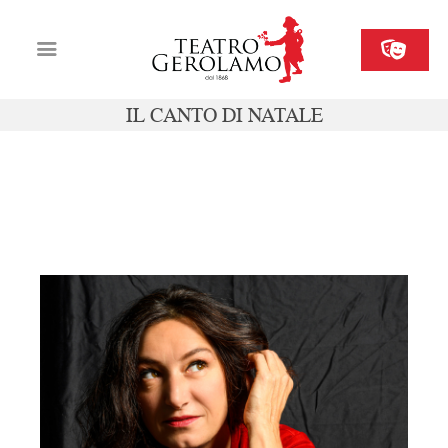
IL CANTO DI NATALE
Cartellone
Biglietteria
sab 13 dicembre ore 20, dom 14
Il Gerolamo
dicembre ore 16
Organizza il tuo evento
Contatti