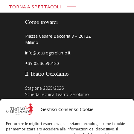
TORNA A SPETTACOLI
Come trovarci
Piazza Cesare Beccaria 8 – 20122
Milano
info@teatrogerolamo.it
+39 02 36590120
Il Teatro Gerolamo
Stagione 2025/2026
Scheda tecnica Teatro Gerolamo
Biografia Direttore
Acquista i biglietti
Gestisci Consenso Cookie
La nostra storia
Iscriviti alla Newsletter
Per fornire le migliori esperienze, utilizziamo tecnologie come i cookie
Area legale
per memorizzare e/o accedere alle informazioni del dispositivo. Il