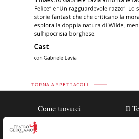
Felice” e “Un ragguardevole razzo”. Lo 
storie fantastiche che criticano la morali
esplora la doppia natura di Wilde, men
sull’ipocrisia borghese.
Cast
con Gabriele Lavia
TORNA A SPETTACOLI
Come trovarci
Il T
Piazza Cesare Beccaria 8 –
Stagi
20122 Milano
Sched