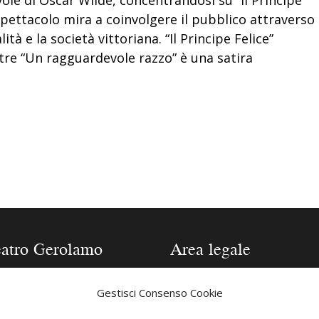
spettacolo mira a coinvolgere il pubblico attraverso
tà e la società vittoriana. “Il Principe Felice”
tre “Un ragguardevole razzo” è una satira
eatro Gerolamo
Area legale
one 2025/2026
Contatti
Gestisci Consenso Cookie
a tecnica Teatro
Privacy Policy