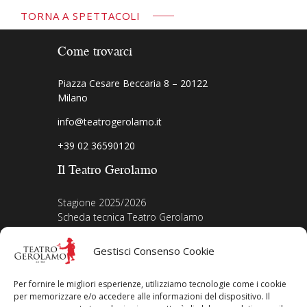
TORNA A SPETTACOLI
Come trovarci
Piazza Cesare Beccaria 8 – 20122
Milano
info@teatrogerolamo.it
+39 02 36590120
Il Teatro Gerolamo
Stagione 2025/2026
Scheda tecnica Teatro Gerolamo
Biografia Direttore
Acquista i biglietti
Gestisci Consenso Cookie
La nostra storia
Iscriviti alla Newsletter
Per fornire le migliori esperienze, utilizziamo tecnologie come i cookie
Area legale
per memorizzare e/o accedere alle informazioni del dispositivo. Il