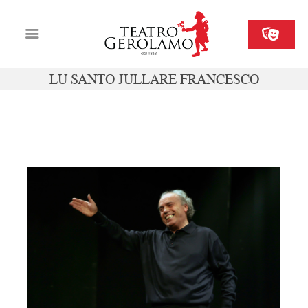
LU SANTO JULLARE FRANCESCO
Cartellone
Biglietteria
dom 07 dicembre ore 16
Il Gerolamo
Organizza il tuo evento
Contatti