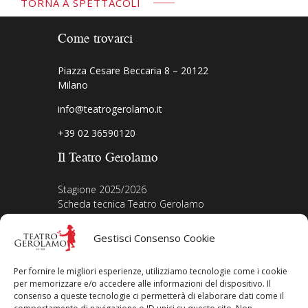
TORNA A SPETTACOLI
Come trovarci
Piazza Cesare Beccaria 8 – 20122
Milano
info@teatrogerolamo.it
+39 02 36590120
Il Teatro Gerolamo
Stagione 2025/2026
Scheda tecnica Teatro Gerolamo
Biografia Direttore
Acquista i biglietti
Gestisci Consenso Cookie
La nostra storia
Iscriviti alla Newsletter
Per fornire le migliori esperienze, utilizziamo tecnologie come i cookie
Area legale
per memorizzare e/o accedere alle informazioni del dispositivo. Il
consenso a queste tecnologie ci permetterà di elaborare dati come il