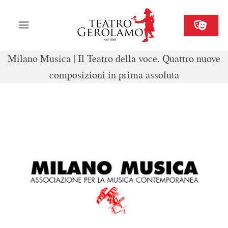
Milano Musica | Il Teatro della voce. Quattro nuove
composizioni in prima assoluta
Cartellone
Biglietteria
Il Gerolamo
Organizza il tuo evento
Contatti