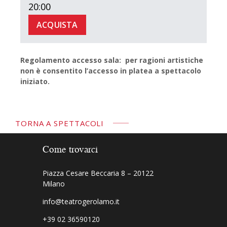
20:00
ACQUISTA
Regolamento accesso sala: per ragioni artistiche
non è consentito l’accesso in platea a spettacolo
iniziato.
TORNA A SPETTACOLI
Come trovarci
Piazza Cesare Beccaria 8 – 20122
Milano
info@teatrogerolamo.it
+39 02 36590120