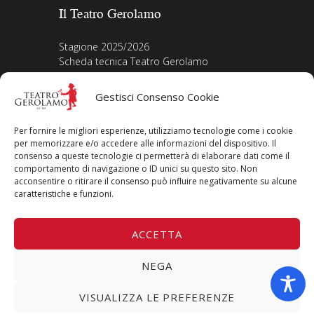
Il Teatro Gerolamo
Stagione 2025/2026
Scheda tecnica Teatro Gerolamo
Biografia Direttore
Acquista i biglietti
Gestisci Consenso Cookie
La nostra storia
Iscriviti alla Newsletter
Per fornire le migliori esperienze, utilizziamo tecnologie come i cookie
Area legale
per memorizzare e/o accedere alle informazioni del dispositivo. Il
consenso a queste tecnologie ci permetterà di elaborare dati come il
comportamento di navigazione o ID unici su questo sito. Non
Contatti
acconsentire o ritirare il consenso può influire negativamente su alcune
Privacy Policy
caratteristiche e funzioni.
Cookie Policy
Seguici su
ACCETTA
NEGA
VISUALIZZA LE PREFERENZE