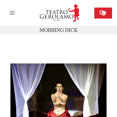
MOBBING DICK
Cartellone
Biglietteria
sab 08 novembre ore 20
Il Gerolamo
Organizza il tuo evento
Contatti