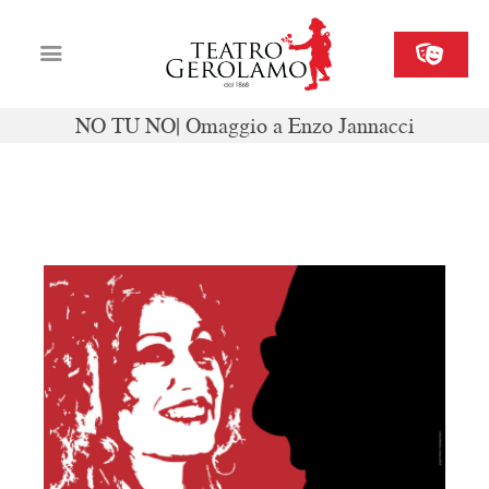
NO TU NO| Omaggio a Enzo Jannacci
Cartellone
Biglietteria
23-24 marzo 2024
Il Gerolamo
Organizza il tuo evento
Contatti