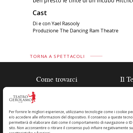
ben presto le tinte di un incubo Hitchc
Cast
Di e con Yael Rasooly
Produzione The Dancing Ram Theatre
TORNA A SPETTACOLI
Come trovarci
Il T
Piazza Cesare Beccaria 8 –
Stagi
20122 Milano
Sched
Gero
Per fornire le migliori esperienze, utilizziamo tecnologie come i cookie 
info@teatrogerolamo.it
e/o accedere alle informazioni del dispositivo. Il consenso a queste tecnol
Biogra
permetterà di elaborare dati come il comportamento di navigazione o ID 
Acquist
+39 02 36590120
sito. Non acconsentire o ritirare il consenso può influire negativamente s
La nos