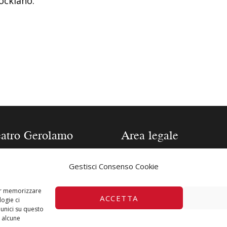
ockiano.
eatro Gerolamo
Area legale
one 2025/2026
Contatti
Gestisci Consenso Cookie
a tecnica Teatro
Privacy Policy
lamo
Cookie Policy
per memorizzare
ACCETTA
ogie ci
fia Direttore
unici su questo
a i biglietti
u alcune
tra storia