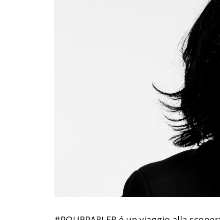
#POURPARLER é un viaggio alla scopert