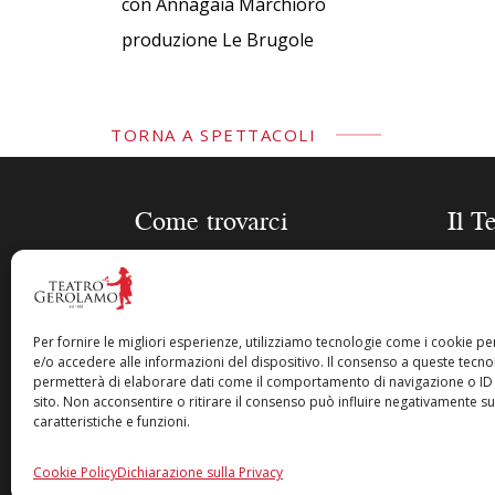
con Annagaia Marchioro
produzione Le Brugole
TORNA A SPETTACOLI
Come trovarci
Il T
Piazza Cesare Beccaria 8 –
Stagi
20122 Milano
Sched
Gero
Per fornire le migliori esperienze, utilizziamo tecnologie come i cookie 
info@teatrogerolamo.it
e/o accedere alle informazioni del dispositivo. Il consenso a queste tecnol
Biogra
permetterà di elaborare dati come il comportamento di navigazione o ID 
Acquist
+39 02 36590120
sito. Non acconsentire o ritirare il consenso può influire negativamente s
La nos
caratteristiche e funzioni.
Iscriv
Cookie Policy
Dichiarazione sulla Privacy