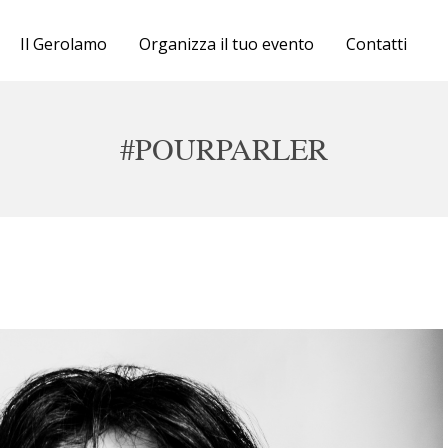
Cartellone
Il Gerolamo
Organizza il tuo evento
Contatti
Biglietteria
Il Gerolamo
#POURPARLER
Organizza il tuo evento
Contatti
sab 29 marzo ore 20, dom 30 marzo ore 16