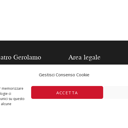
eatro Gerolamo
Area legale
one 2025/2026
Contatti
Gestisci Consenso Cookie
a tecnica Teatro
Privacy Policy
lamo
Cookie Policy
per memorizzare
ACCETTA
ogie ci
fia Direttore
unici su questo
a i biglietti
u alcune
tra storia
iti alla Newsletter