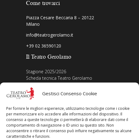
Come trovarci
Piazza Cesare Beccaria 8 – 20122
Milano
info@teatrogerolamo.it
+39 02 36590120
Il Teatro Gerolamo
Stagione 2025/2026
Scheda tecnica Teatro Gerolamo
Biografia Direttore
Acquista i biglietti
Gestisci Consenso Cookie
La nostra storia
Iscriviti alla Newsletter
Per fornire le migliori esperienze, utilizziamo tecnologie come i cookie
Area legale
per memorizzare e/o accedere alle informazioni del dispositivo. Il
consenso a queste tecnologie ci permetterà di elaborare dati come il
comportamento di navigazione o ID unici su questo sito. Non
Contatti
acconsentire o ritirare il consenso può influire negativamente su alcune
Privacy Policy
caratteristiche e funzioni.