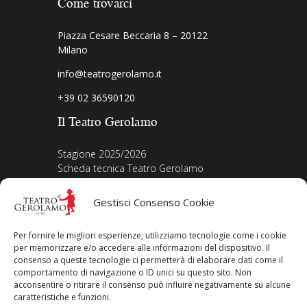
Come trovarci
Piazza Cesare Beccaria 8 – 20122
Milano
info@teatrogerolamo.it
+39 02 36590120
Il Teatro Gerolamo
Stagione 2025/2026
Scheda tecnica Teatro Gerolamo
Biografia Direttore
Acquista i biglietti
Gestisci Consenso Cookie
La nostra storia
Iscriviti alla Newsletter
Per fornire le migliori esperienze, utilizziamo tecnologie come i cookie
Area legale
per memorizzare e/o accedere alle informazioni del dispositivo. Il
consenso a queste tecnologie ci permetterà di elaborare dati come il
comportamento di navigazione o ID unici su questo sito. Non
Contatti
acconsentire o ritirare il consenso può influire negativamente su alcune
Privacy Policy
caratteristiche e funzioni.