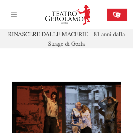
RINASCERE DALLE MACERIE – 81 anni dalla
Strage di Gorla
Cartellone
Biglietteria
Il Gerolamo
dom 26 ottobre ore 16
Organizza il tuo evento
Contatti