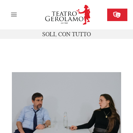
SOLI, CON TUTTO
Cartellone
Biglietteria
sab 30 maggio ore 20
Il Gerolamo
Organizza il tuo evento
Contatti