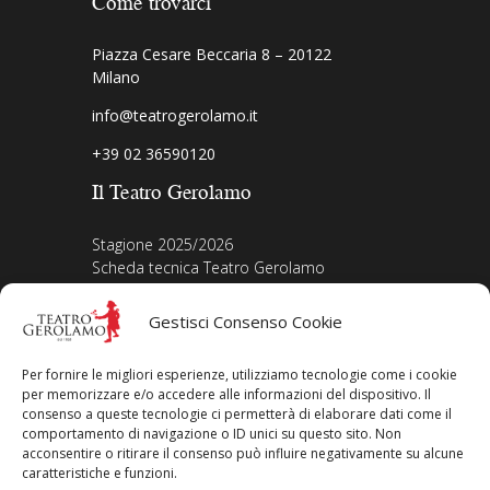
Come trovarci
Piazza Cesare Beccaria 8 – 20122
Milano
info@teatrogerolamo.it
+39 02 36590120
Il Teatro Gerolamo
Stagione 2025/2026
Scheda tecnica Teatro Gerolamo
Biografia Direttore
Acquista i biglietti
Gestisci Consenso Cookie
La nostra storia
Iscriviti alla Newsletter
Per fornire le migliori esperienze, utilizziamo tecnologie come i cookie
Area legale
per memorizzare e/o accedere alle informazioni del dispositivo. Il
consenso a queste tecnologie ci permetterà di elaborare dati come il
comportamento di navigazione o ID unici su questo sito. Non
Contatti
acconsentire o ritirare il consenso può influire negativamente su alcune
Privacy Policy
caratteristiche e funzioni.