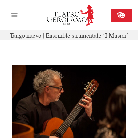
Tango nuevo | Ensemble strumentale ‘I Musici’
Cartellone
Biglietteria
Il Gerolamo
Organizza il tuo evento
Contatti