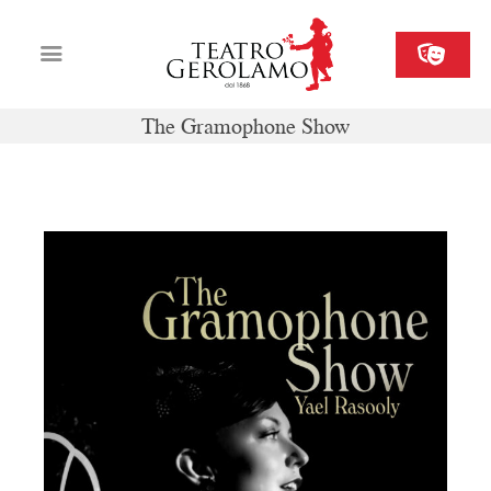
The Gramophone Show
Cartellone
Biglietteria
Il Gerolamo
Organizza il tuo evento
Contatti