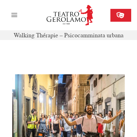
Walking Thérapie – Psicocamminata urbana
Cartellone
Biglietteria
9-16 giugno 2023
Il Gerolamo
Organizza il tuo evento
Contatti