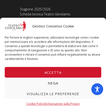
Stagione 2025/2026
Scheda tecnica Teatro Gerolamo
Biografia Direttore
Acquista i biglietti
Gestisci Consenso Cookie
La nostra storia
Iscriviti alla Newsletter
Per fornire le migliori esperienze, utilizziamo tecnologie come i cookie
Area legale
per memorizzare e/o accedere alle informazioni del dispositivo. Il
consenso a queste tecnologie ci permetterà di elaborare dati come il
comportamento di navigazione o ID unici su questo sito. Non
Contatti
acconsentire o ritirare il consenso può influire negativamente su alcune
Privacy Policy
caratteristiche e funzioni.
Cookie Policy
Seguici su
ACCETTA
NEGA
VISUALIZZA LE PREFERENZE
Copyright © 2024 Teatro Gerolamo – Piazza Cesare Beccaria 8,
Cookie Policy
Dichiarazione sulla Privacy
Milano – P.IVA 09310820965