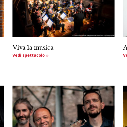
Viva la musica
A
Vedi spettacolo »
V