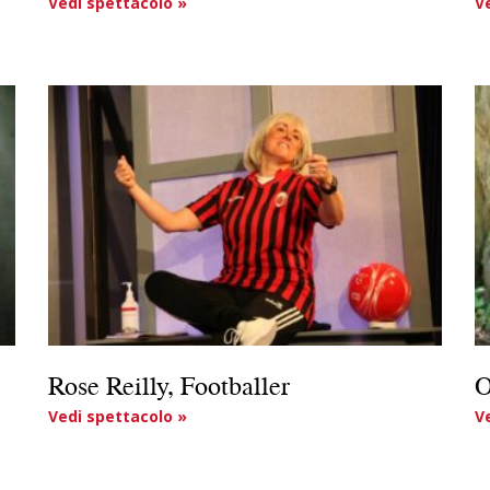
Vedi spettacolo »
V
Rose Reilly, Footballer
O
Vedi spettacolo »
V