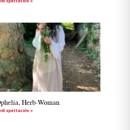
edi spettacolo »
phelia, Herb-Woman
edi spettacolo »