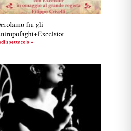
erolamo fra gli
ntropofaghi+Excelsior
edi spettacolo »