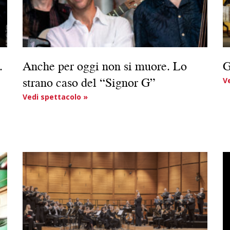
.
Anche per oggi non si muore. Lo
G
strano caso del “Signor G”
V
Vedi spettacolo »