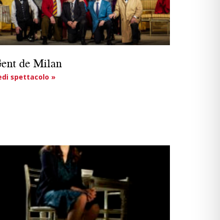
ent de Milan
edi spettacolo »