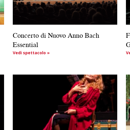
Concerto di Nuovo Anno Bach
F
Essential
G
Vedi spettacolo »
V