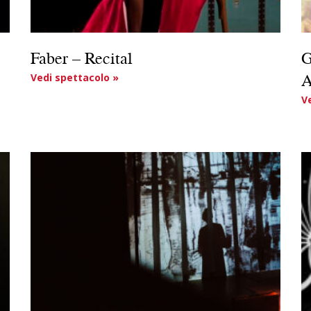
Faber – Recital
G
A
Vedi spettacolo »
V