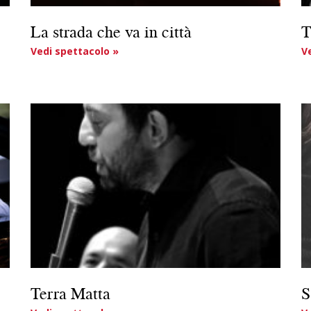
La strada che va in città
T
Vedi spettacolo »
V
Terra Matta
S