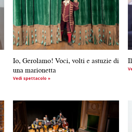
Io, Gerolamo! Voci, volti e astuzie di
I
una marionetta
V
Vedi spettacolo »